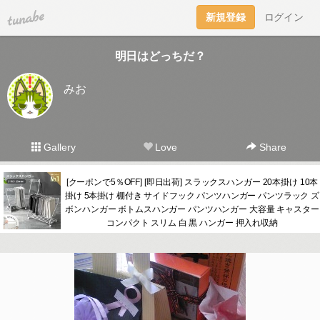
tuna.be
新規登録
ログイン
明日はどっちだ？
みお
Gallery
Love
Share
[クーポンで5％OFF] [即日出荷] スラックスハンガー 20本掛け 10本
掛け 5本掛け 棚付き サイドフック パンツハンガー パンツラック ズ
ボンハンガー ボトムスハンガー パンツハンガー 大容量 キャスター
コンパクト スリム 白 黒 ハンガー 押入れ収納