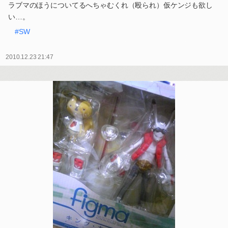
ラブマのほうについてるへちゃむくれ（殴られ）仮ケンジも欲し
い…。
#SW
2010.12.23 21:47