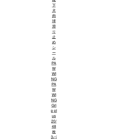
下
犬
肉
球
滑
り
止
め
シ
ー
ル
PA
W
WI
NG
PA
W
WI
NG
Gri
p pl
us
20/
48
枚
3パ