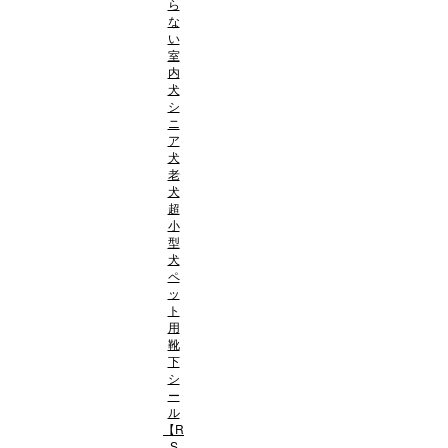
ら
な
い
室
内
犬
シ
ニ
ア
犬
老
犬
超
小
型
犬
ペ
ッ
ト
用
靴
下
シ
ー
ル
【R
S