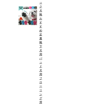
ッ
ク
犬
靴
お
す
す
め
足
裏
靴
下
犬
用
パ
ッ
ド
犬
用
フ
ロ
ー
リ
ン
グ
滑