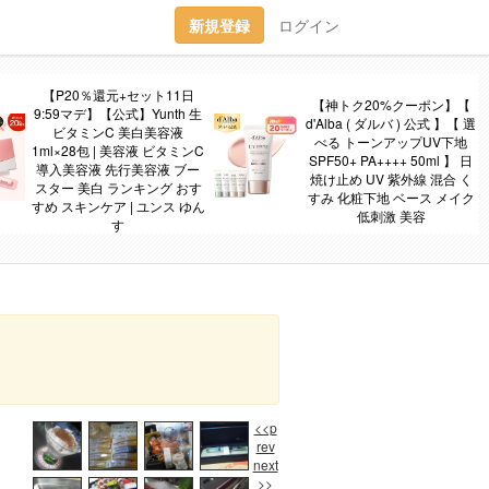
新規登録
ログイン
【P20％還元+セット11日
【神トク20%クーポン】【
9:59マデ】【公式】Yunth 生
d'Alba ( ダルバ ) 公式 】【 選
ビタミンC 美白美容液
べる トーンアップUV下地
1ml×28包 | 美容液 ビタミンC
SPF50+ PA++++ 50ml 】 日
導入美容液 先行美容液 ブー
焼け止め UV 紫外線 混合 く
スター 美白 ランキング おす
すみ 化粧下地 ベース メイク
すめ スキンケア | ユンス ゆん
低刺激 美容
す
<<p
rev
next
>>