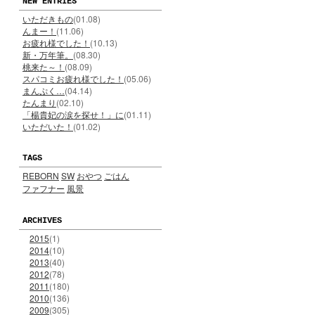
NEW ENTRIES
いただきもの
(01.08)
んまー！
(11.06)
お疲れ様でした！
(10.13)
新・万年筆。
(08.30)
桃来た～！
(08.09)
スパコミお疲れ様でした！
(05.06)
まんぷく…
(04.14)
たんまり
(02.10)
「楊貴妃の涙を探せ！」に
(01.11)
いただいた！
(01.02)
TAGS
REBORN
SW
おやつ
ごはん
ファフナー
風景
ARCHIVES
2015
(1)
2014
(10)
2013
(40)
2012
(78)
2011
(180)
2010
(136)
2009
(305)