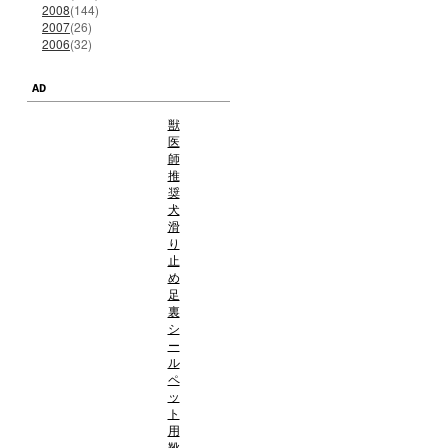
2008
(144)
2007
(26)
2006
(32)
AD
獣
医
師
推
奨
犬
滑
り
止
め
足
裏
シ
ー
ル
ペ
ッ
ト
用
靴